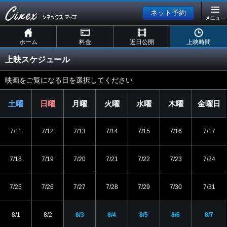
ネット予約
ホーム
料金
近日公開
上映時間
上映スケジュール
映画をご覧になる日を選択してください
土曜
日曜
月曜
火曜
水曜
木曜
金曜日
日
日
日
日
日
日
7/11
7/12
7/13
7/14
7/15
7/16
7/17
7/18
7/19
7/20
7/21
7/22
7/23
7/24
7/25
7/26
7/27
7/28
7/29
7/30
7/31
8/1
8/2
8/3
8/4
8/5
8/6
8/7