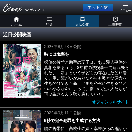
ネット予約
ホーム
料金
近日公開
上映時間
近日公開映画
2026年8月28日公開
時には懺悔を
探偵の佐竹と助手の聡子は、ある殺人事件の
真相を探るうち、9年前の誘拐事件で連れ去ら
れた、「新」という子どもの存在にたどり着
く。重い障がいがありながらも数奇な運命を
生きのびてきた新。いまを必死に生きるひと
つの小さな命によって、傷ついた大人たちが
再び生きる力を取り戻していく。
オフィシャルサイト
2026年9月11日公開
5秒で完全犯罪を生成する方法
航の携帯に、高校生の妹・幸来からの電話が