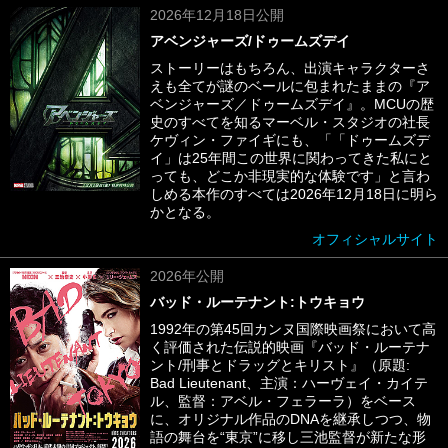
2026年12月18日公開
アベンジャーズ/ドゥームズデイ
ストーリーはもちろん、出演キャラクターさ
えも全てが謎のベールに包まれたままの『ア
ベンジャーズ／ドゥームズデイ』。MCUの歴
史のすべてを知るマーベル・スタジオの社長
ケヴィン・ファイギにも、「「ドゥームズデ
イ」は25年間この世界に関わってきた私にと
っても、どこか非現実的な体験です」と言わ
しめる本作のすべては2026年12月18日に明ら
かとなる。
オフィシャルサイト
2026年公開
バッド・ルーテナント:トウキョウ
1992年の第45回カンヌ国際映画祭において高
く評価された伝説的映画『バッド・ルーテナ
ント/刑事とドラッグとキリスト』（原題:
Bad Lieutenant、主演：ハーヴェイ・カイテ
ル、監督：アベル・フェラーラ）をベース
に、オリジナル作品のDNAを継承しつつ、物
語の舞台を“東京”に移し三池監督が新たな形