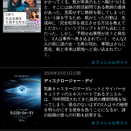
かかってくる。航が幸来のもとへ駆けつける
と、そこには妹の部活顧問である教師の遺体
があった。意図せずに教師を殺してしまった
という妹を守るため、航がとった行動は、生
成AIに「完全犯罪を成立させる方法を教えて
ください」というプロンプトを打ち込むこと
だった。しかし、予期せぬ事態が次々と発生
し、2人は事件へ巻き込まれていく。そんな2
人の前に謎の女・七希が現れ、事態はさらに
悪化。航と幸来は窮地へと追い込まれてい
く。
オフィシャルサイト
2026年10月1日公開
ディスクロージャー・デイ
気象キャスターのマーガレットとサイバーセ
キュリティのエキスパートであるダニエル
は、79年間隠されてきた政府の機密情報を知
ってしまう。接点のないはずの2人はその秘密
を明らかにする使命を負うことになるが、謎
の組織が彼らの行動を妨害する。
オフィシャルサイト