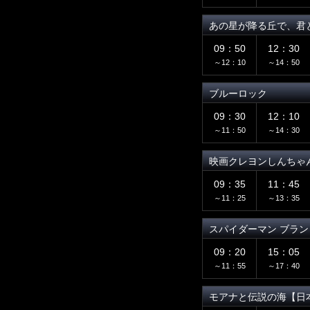
あの星が降る丘で、君
09：50
12：30
～12：10
～14：50
ブルーロック
09：30
12：10
～11：50
～14：30
映画クレヨンしんちゃ
09：35
11：45
～11：25
～13：35
スパイダーマン ブラ
09：20
15：05
～11：55
～17：40
モアナと伝説の海【日