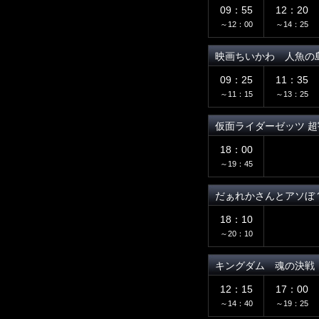
09：55
12：20
～12：00
～14：25
映画ちいかわ 人魚の
09：25
11：35
～11：15
～13：25
仮面ライダーゼッツ 超
18：00
～19：45
だぁれかさんとアソぼ
18：10
～20：10
キングダム 魂の決戦
12：15
17：00
～14：40
～19：25