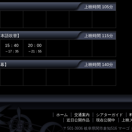
上映時間 105分
日本語吹替】
上映時間 115分
15：40
20：00
～17：35
～21：55
字幕】
上映時間 140分
ホーム
交通案内
シアターガイド
近日公開作品
現在公開中
上映
〒501-3936 岐阜県関市倉知516 マ