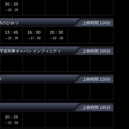
20：20
～22：25
島のひみつ
上映時間 110分
13：45
16：00
20：30
～15：35
～17：50
～22：20
宇宙刑事ギャバン インフィニティ
上映時間 105分
？
上映時間 120分
上映時間 145分
20：25
～22：50