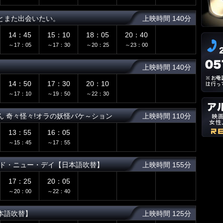
とまた出会いたい。
上映時間 140分
14：45
15：10
18：05
20：40
～17：05
～17：30
～20：25
～23：00
上映時間 140分
14：50
17：30
20：10
～17：10
～19：50
～22：30
ん 奇々怪々!オラの妖怪バケ～ション
上映時間 110分
13：55
16：05
～15：45
～17：55
ンド・ニュー・デイ【日本語吹替】
上映時間 155分
17：25
20：05
～20：00
～22：40
本語吹替】
上映時間 125分